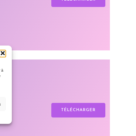
r à
e
s
TÉLÉCHARGER