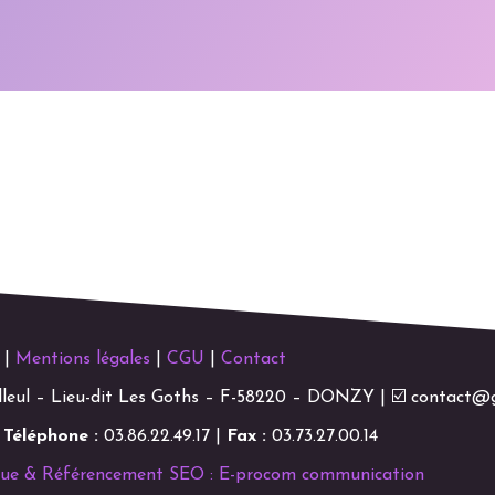
 |
Mentions légales
|
CGU
|
Contact
leul – Lieu-dit Les Goths – F-58220 – DONZY | ☑ contact@
|
Téléphone :
03.86.22.49.17 |
Fax :
03.73.27.00.14
que & Référencement SEO : E-procom communication