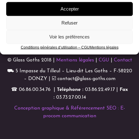
Accepter
Refuser
Voir les préférences
Conditions générales d’utilisation – CGU
Mentions légales
© Glass Goths 2018 |
Mentions légales
|
CGU
|
Contact
⛟ 5 Impasse du Tilleul – Lieu-dit Les Goths – F-58220
– DONZY | ☑ contact@glass-goths.com
☎ 06.86.00.34.76 |
Téléphone :
03.86.22.49.17 |
Fax
:
03.73.27.00.14
Conception graphique & Référencement SEO : E-
procom communication