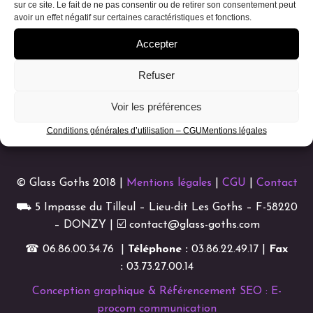
sur ce site. Le fait de ne pas consentir ou de retirer son consentement peut
avoir un effet négatif sur certaines caractéristiques et fonctions.
Accepter
Refuser
Voir les préférences
Conditions générales d’utilisation – CGU
Mentions légales
© Glass Goths 2018 |
Mentions légales
|
CGU
|
Contact
⛟ 5 Impasse du Tilleul – Lieu-dit Les Goths – F-58220
– DONZY | ☑ contact@glass-goths.com
☎ 06.86.00.34.76 |
Téléphone :
03.86.22.49.17 |
Fax
:
03.73.27.00.14
Conception graphique & Référencement SEO : E-
procom communication